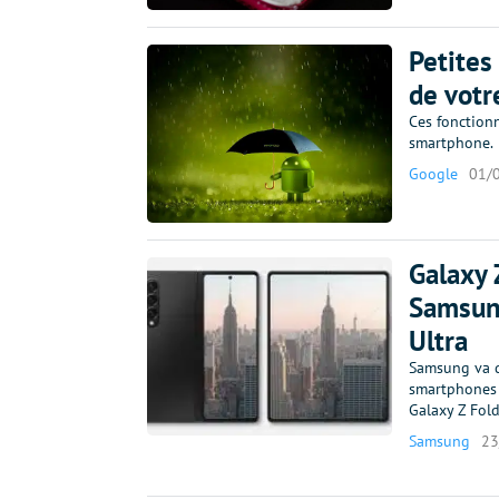
Petites
de votr
Ces fonctionn
smartphone.
Google
01/
Galaxy 
Samsung
Ultra
Samsung va d
smartphones p
Galaxy Z Fold
Samsung
23