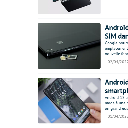
Android
SIM da
Google pourr
emplacements
nouvelle fonc
02/04/202
Android
smartph
Android 12 a
mode à une m
un grand écra
01/04/202