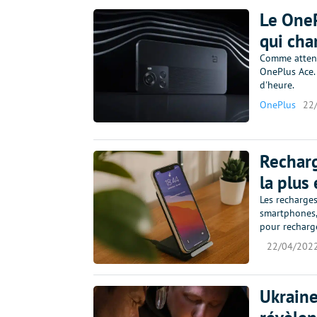
Le OneP
qui cha
Comme attend
OnePlus Ace.
d'heure.
OnePlus
22
Recharge
la plus
Les recharges
smartphones,
pour recharg
22/04/202
Ukraine