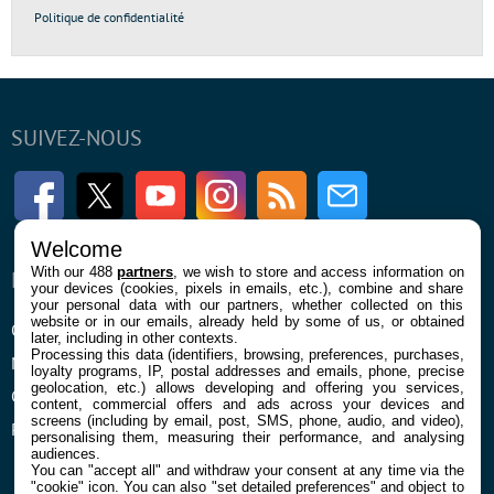
Politique de confidentialité
SUIVEZ-NOUS
Facebook
Twitter
Youtube
Instagram
RSS
Newsletter
Welcome
With our 488
partners
, we wish to store and access information on
ENTREPRISE
À PROPOS
your devices (cookies, pixels in emails, etc.), combine and share
your personal data with our partners, whether collected on this
website or in our emails, already held by some of us, or obtained
Qui sommes nous
La rédaction
later, including in other contexts.
Processing this data (identifiers, browsing, preferences, purchases,
Mentions légales et CGU
Contact
loyalty programs, IP, postal addresses and emails, phone, precise
geolocation, etc.) allows developing and offering you services,
Confidentialité et Cookies
content, commercial offers and ads across your devices and
screens (including by email, post, SMS, phone, audio, and video),
Préférences cookies
personalising them, measuring their performance, and analysing
audiences.
You can "accept all" and withdraw your consent at any time via the
"cookie" icon
. You can also "set detailed preferences" and object to