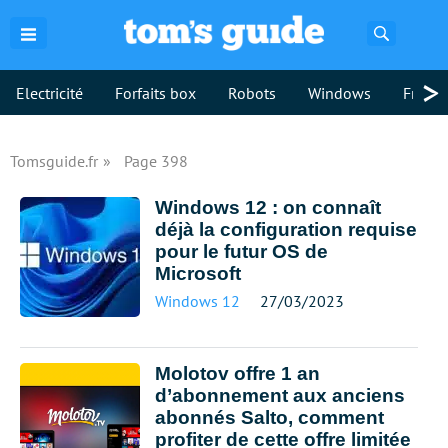
Recherch
>
Electricité
Forfaits box
Robots
Windows
Freebo
Tomsguide.fr
Page 398
Windows 12 : on connaît
déjà la configuration requise
pour le futur OS de
Microsoft
Windows 12
27/03/2023
Molotov offre 1 an
d’abonnement aux anciens
abonnés Salto, comment
profiter de cette offre limitée