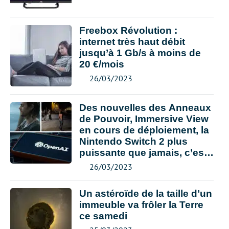
Freebox Révolution :
internet très haut débit
jusqu’à 1 Gb/s à moins de
20 €/mois
26/03/2023
Des nouvelles des Anneaux
de Pouvoir, Immersive View
en cours de déploiement, la
Nintendo Switch 2 plus
puissante que jamais, c’est
le récap’ de la semaine
26/03/2023
Un astéroïde de la taille d’un
immeuble va frôler la Terre
ce samedi