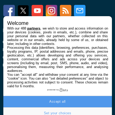
Facebook
Twitter
Youtube
Instagram
RSS
Newsletter
Welcome
With our 488
partners
, we wish to store and access information on
ENTREPRISE
À PROPOS
your devices (cookies, pixels in emails, etc.), combine and share
your personal data with our partners, whether collected on this
website or in our emails, already held by some of us, or obtained
Qui sommes nous
La rédaction
later, including in other contexts.
Processing this data (identifiers, browsing, preferences, purchases,
Mentions légales et CGU
Contact
loyalty programs, IP, postal addresses and emails, phone, precise
geolocation, etc.) allows developing and offering you services,
Confidentialité et Cookies
content, commercial offers and ads across your devices and
screens (including by email, post, SMS, phone, audio, and video),
Préférences cookies
personalising them, measuring their performance, and analysing
audiences.
You can "accept all" and withdraw your consent at any time via the
"cookie" icon
. You can also "set detailed preferences" and object to
processing activities not subject to consent. These choices remain
valid for 6 months.
powered by
© 2026 Galaxie Media Tous droits réservés
Accept all
Set your choices