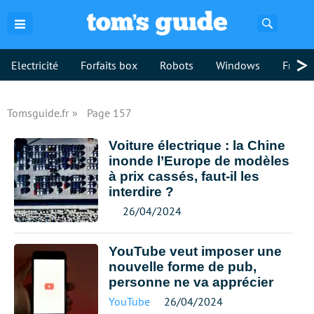
Recherch
>
Electricité
Forfaits box
Robots
Windows
Freebo
Tomsguide.fr
Page 157
Voiture électrique : la Chine
inonde l’Europe de modèles
à prix cassés, faut-il les
interdire ?
26/04/2024
YouTube veut imposer une
nouvelle forme de pub,
personne ne va apprécier
YouTube
26/04/2024