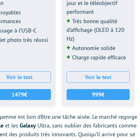
on
jour et le téléobjectif
performant
croyables
ormances
Très bonne qualité
d’affichage (OLED à 120
ssage à l’USB-C
Hz)
let photo très réussi
Autonomie solide
Charge rapide efficace
Voir le test
Voir le test
1479€
999€
gamme est loin d’être une tâche aisée. Le marché regorge
le
et les
Galaxy
Ultra, sans oublier des fabricants comme
t des produits très innovants. Quoiqu’il arrive pour se