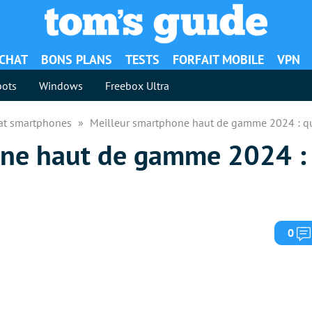
ACHAT
BONS PLANS
TESTS
FORFAIT MOBILE
VPN
ots
Windows
Freebox Ultra
hat smartphones
Meilleur smartphone haut de gamme 2024 : q
one haut de gamme 2024 :
0