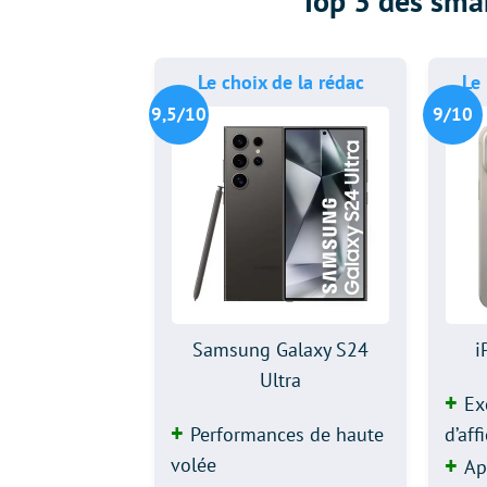
Top 3 des sm
Le choix de la rédac
Le
9,5/10
9/10
Samsung Galaxy S24
i
Ultra
Ex
Performances de haute
d’aff
volée
Ap