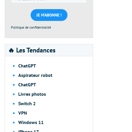
e-
mail
*
Politique de confidentialité
🔥 Les Tendances
ChatGPT
Aspirateur robot
ChatGPT
Livres photos
Switch 2
VPN
Windows 11
iPhone 17