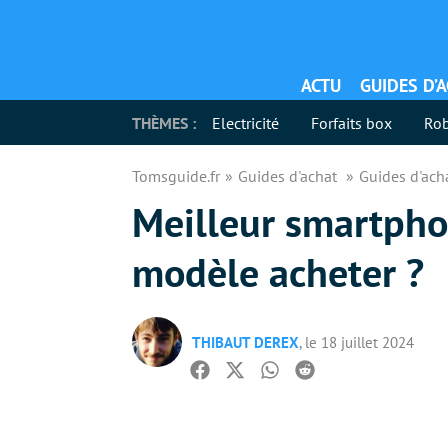
ACTU
GUIDES D’
THÈMES :
Electricité
Forfaits box
Rob
Tomsguide.fr
Guides d'achat
Guides d'ac
Meilleur smartph
modèle acheter ?
THIBAUT DEREX
, le 18 juillet 2024
Facebook
Twitter
Whatsapp
Reddit