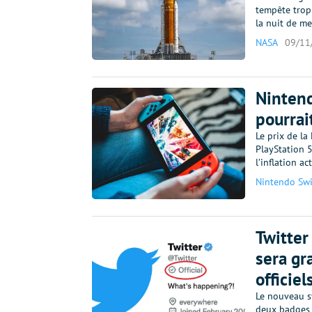
tempête tropi
la nuit de me
NASA
09/11
Nintend
pourrai
Le prix de l
PlayStation 5
l’inflation a
Nintendo Swi
Twitter
sera gr
officiel
Le nouveau sy
deux badges 