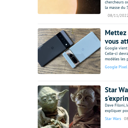
chercheurs o
la masse du S
08/11/202
Mettez 
vous at
Google vient 
Celle-ci devr
modèles les p
Google Pixel
Star Wa
s’expri
Dave Filoni, 
expliquer po
Star Wars
0