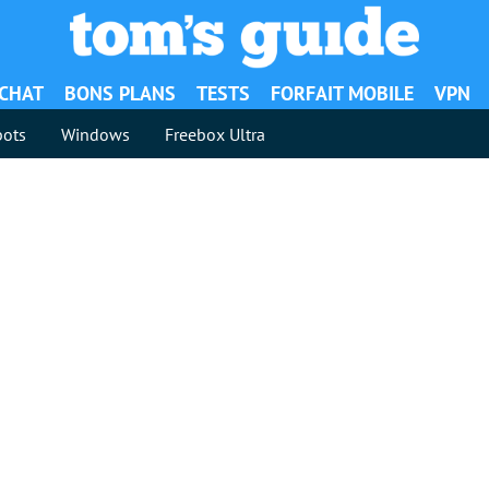
ACHAT
BONS PLANS
TESTS
FORFAIT MOBILE
VPN
ots
Windows
Freebox Ultra