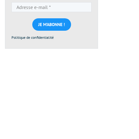
Adresse
e-
mail
*
Politique de confidentialité