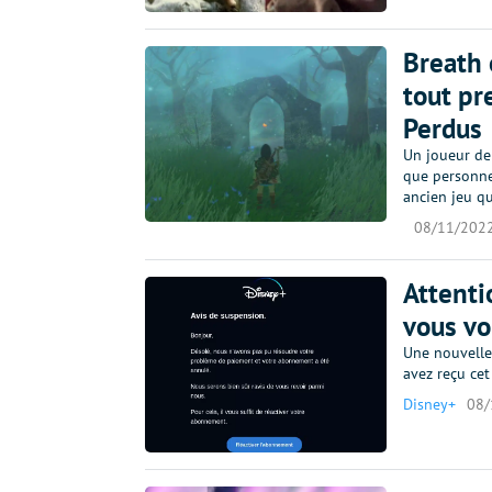
Breath 
tout pr
Perdus
Un joueur de
que personne 
ancien jeu q
08/11/202
Attenti
vous vo
Une nouvelle 
avez reçu cet
Disney+
08/