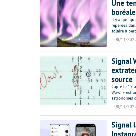
Une tem
boréale
Il y a quelqu
repérées dan
solaire a per
08/11/202
Signal 
extrate
source
Capté le 15 a
Wow! » est un
astronomes d
08/11/202
Signal 
Instag