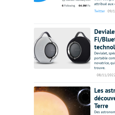
attribué aux 
Twitter
09/
Deviale
Fi/Blue
technol
Devialet, spé
portable comp
novatrice, qu
trouve.
08/11/202
Les ast
découve
Terre
Des astronome