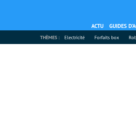
ACTU
GUIDES D’
THÈMES :
Electricité
Forfaits box
Rob