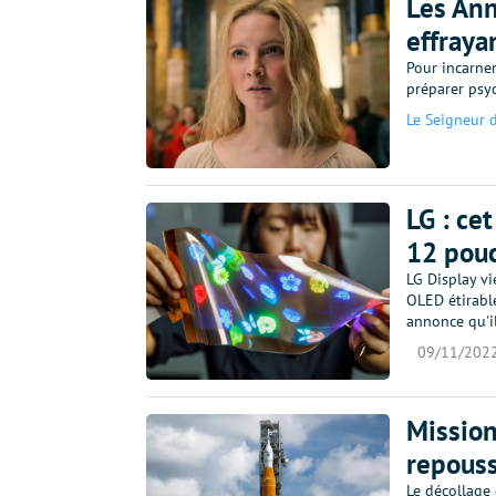
Les Ann
effraya
Pour incarne
préparer psy
Le Seigneur 
LG : ce
12 pouc
LG Display v
OLED étirabl
annonce qu'il
09/11/202
Mission
repouss
Le décollage 