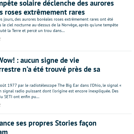
pête solaire déclenche des aurores
s roses extrêmement rares
es jours, des aurores boréales roses extrêmement rares ont été
s le ciel nocturne au-dessus de la Norvège, après qu'une tempête
cuté la Terre et percé un trou dans…
2
Wow! : aucun signe de vie
rrestre n’a été trouvé près de sa
oût 1977 par le radiotélescope The Big Ear dans l’Ohio, le signal «
 signal radio puissant dont l’origine est encore inexpliquée. Des
u SETI ont enfin pu…
2
lance ses propres Stories façon
ram