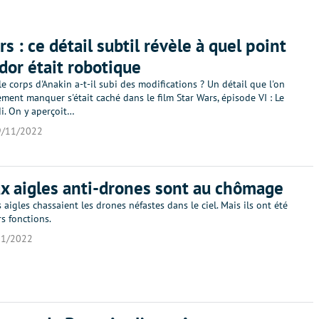
s : ce détail subtil révèle à quel point
dor était robotique
le corps d'Anakin a-t-il subi des modifications ? Un détail que l'on
ement manquer s'était caché dans le film Star Wars, épisode VI : Le
i. On y aperçoit…
9/11/2022
x aigles anti-drones sont au chômage
 aigles chassaient les drones néfastes dans le ciel. Mais ils ont été
s fonctions.
11/2022