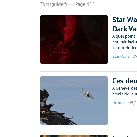
Tomsguide.fr
Page 455
Star War
Dark Va
À quel point 
pouvait facil
Retour du Jed
Star Wars
0
Ces deu
À Genève, des
démis de leur
Drones
09/