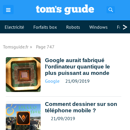
Recherch
>
Electricité
Forfaits box
Robots
Windows
Freebo
Tomsguide.fr
Page 747
Google aurait fabriqué
l’ordinateur quantique le
plus puissant au monde
Google
21/09/2019
Comment dessiner sur son
téléphone mobile ?
21/09/2019