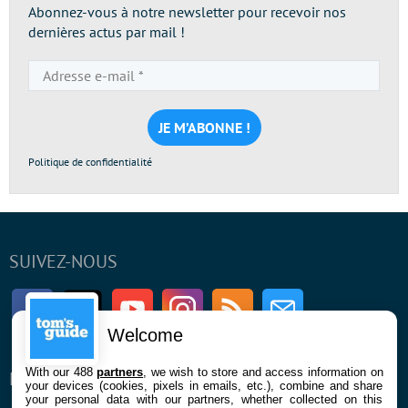
Abonnez-vous à notre newsletter pour recevoir nos
dernières actus par mail !
Adresse
e-
mail
*
Politique de confidentialité
SUIVEZ-NOUS
Facebook
Twitter
Youtube
Instagram
RSS
Newsletter
Welcome
With our 488
partners
, we wish to store and access information on
ENTREPRISE
À PROPOS
your devices (cookies, pixels in emails, etc.), combine and share
your personal data with our partners, whether collected on this