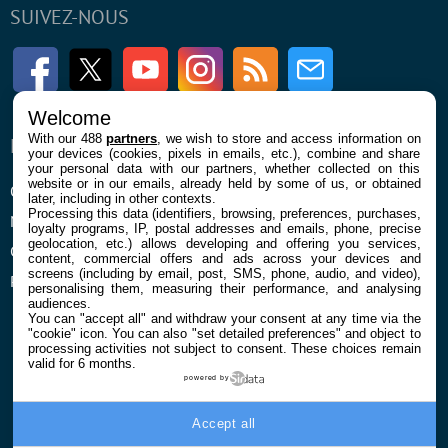
SUIVEZ-NOUS
Facebook
Twitter
Youtube
Instagram
RSS
Newsletter
Welcome
With our 488
partners
, we wish to store and access information on
ENTREPRISE
À PROPOS
your devices (cookies, pixels in emails, etc.), combine and share
your personal data with our partners, whether collected on this
website or in our emails, already held by some of us, or obtained
Qui sommes nous
La rédaction
later, including in other contexts.
Processing this data (identifiers, browsing, preferences, purchases,
Mentions légales et CGU
Contact
loyalty programs, IP, postal addresses and emails, phone, precise
geolocation, etc.) allows developing and offering you services,
Confidentialité et Cookies
content, commercial offers and ads across your devices and
screens (including by email, post, SMS, phone, audio, and video),
Préférences cookies
personalising them, measuring their performance, and analysing
audiences.
You can "accept all" and withdraw your consent at any time via the
"cookie" icon
. You can also "set detailed preferences" and object to
processing activities not subject to consent. These choices remain
valid for 6 months.
powered by
© 2026 Galaxie Media Tous droits réservés
Accept all