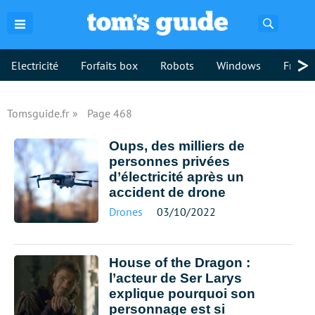
Recherch
>
Electricité
Forfaits box
Robots
Windows
Freebo
Tomsguide.fr
Page 468
Oups, des milliers de
personnes privées
d’électricité après un
accident de drone
Drones
03/10/2022
House of the Dragon :
l’acteur de Ser Larys
explique pourquoi son
personnage est si