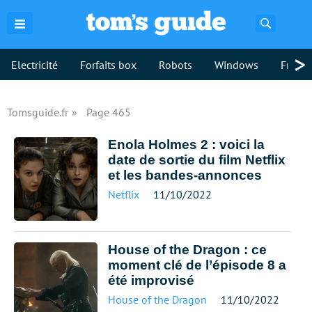
Recherch
>
Electricité
Forfaits box
Robots
Windows
Freebo
Tomsguide.fr
Page 465
Enola Holmes 2 : voici la
date de sortie du film Netflix
et les bandes-annonces
Netflix
11/10/2022
House of the Dragon : ce
moment clé de l’épisode 8 a
été improvisé
House of the Dragon
11/10/2022