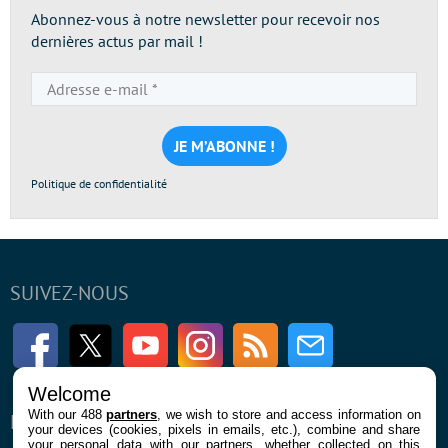
Abonnez-vous à notre newsletter pour recevoir nos
dernières actus par mail !
Adresse
e-
mail
*
Politique de confidentialité
SUIVEZ-NOUS
Facebook
Twitter
Youtube
Instagram
RSS
Newsletter
Welcome
With our 488
partners
, we wish to store and access information on
ENTREPRISE
À PROPOS
your devices (cookies, pixels in emails, etc.), combine and share
your personal data with our partners, whether collected on this